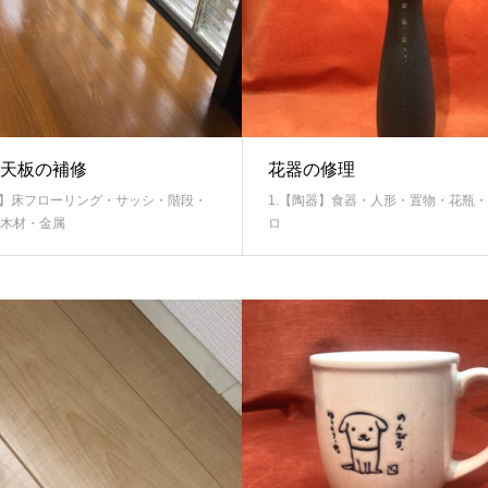
天板の補修
花器の修理
材】床フローリング・サッシ・階段・
1.【陶器】食器・人形・置物・花瓶
木材・金属
ロ