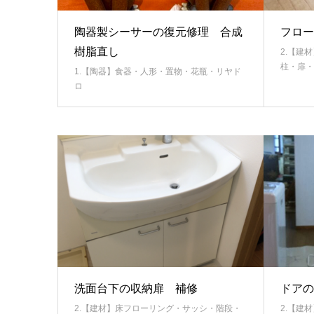
陶器製シーサーの復元修理 合成
フロー
樹脂直し
2.【建
柱・扉・
1.【陶器】食器・人形・置物・花瓶・リヤド
ロ
洗面台下の収納扉 補修
ドアの
2.【建材】床フローリング・サッシ・階段・
2.【建