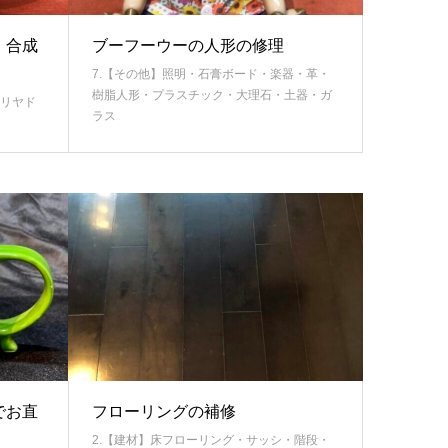
 合成
ブーフーウーの人形の修理
7.【その他】照明・石膏ボード・楽器・革・
樹脂人形・プラスチック・大理石・土器・ガ
・リヤド
ラス
でお直
フローリングの補修
2.【建材】床フローリング・サッシ・階段・