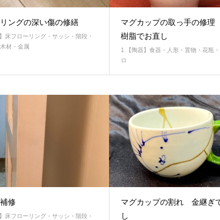
リングの深い傷の修繕
マグカップの取っ手の修理
樹脂でお直し
材】床フローリング・サッシ・階段・
木材・金属
1.【陶器】食器・人形・置物・花瓶
ロ
補修
マグカップの割れ 金継ぎ
し
材】床フローリング・サッシ・階段・