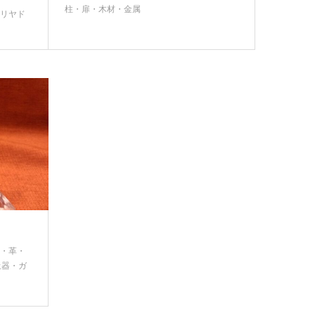
柱・扉・木材・金属
・リヤド
器・革・
土器・ガ