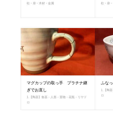
柱・扉・木材・金属
柱・扉・
マグカップの取っ手 プラチナ継
ふなっ
ぎでお直し
1.【陶
ロ
1.【陶器】食器・人形・置物・花瓶・リヤド
ロ