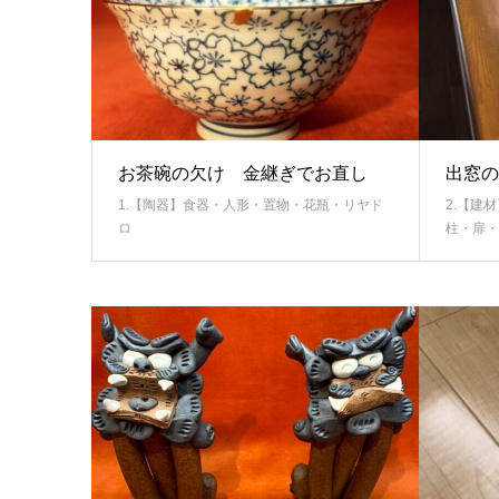
お茶碗の欠け 金継ぎでお直し
出窓の
1.【陶器】食器・人形・置物・花瓶・リヤド
2.【建
ロ
柱・扉・