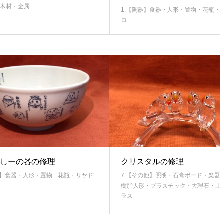
木材・金属
1.【陶器】食器・人形・置物・花瓶
ロ
しーの器の修理
クリスタルの修理
器】食器・人形・置物・花瓶・リヤド
7.【その他】照明・石膏ボード・楽
樹脂人形・プラスチック・大理石・
ラス