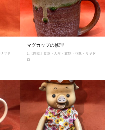
マグカップの修理
・リヤド
1.【陶器】食器・人形・置物・花瓶・リヤド
ロ