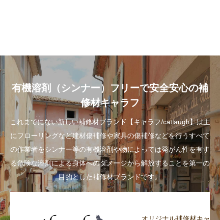
有機溶剤（シンナー）フリーで安全安心の補
修材キャラフ
これまでにない新しい補修材ブランド【キャラフ/catlaugh】は主
にフローリングなど建材傷補修や家具の傷補修などを行うすべて
の作業者をシンナー等の有機溶剤や物によっては発がん性を有す
る危険な溶剤による身体へのダメージから解放することを第一の
目的とした補修材ブランドです。
オリジナル補修材キャ