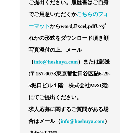
ご提出ください。履歴書はご自身
でご用意いただくか
こちらのフォ
ーマット
からword,Excel,pdfいず
れかの形式をダウンロード頂き顔
写真添付の上、メール
（
info@hoshuya.com
）または郵送
(〒157-0073東京都世田谷区砧6-29-
5堀口ビル１階 株式会社M&I宛)
にてご提出ください。
求人応募に関するご質問がある場
合はメール（
info@hoshuya.com
）