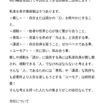
明の機会を設けて今お伝えできる詳細をご説明します！
私達を表す価値観は５つあります。
＜癒し＞・・自分または誰かの「心」を軽やかにするこ
と。
＜感動＞・・他者や世界と心が強く繋がり合うこと。
＜勇気＞・・見返りを求めず「与える」と決意する事。
＜謙虚＞・・自分自身を疑うこと。ゼロベースである事。
＜ユーモア＞・・共に笑い、和み合う事。
癒しや感動を「誰か」に提供する為には私達自身が癒し癒
され、感動できる「人」でなければならないと考えます。
そんな「人」であるためには「勇気」や「謙虚」な気持ち
も必要何より人生を楽しもうとする「ユーモア」は絶対必
要！
そんな考えを持った人たちの集まりがこの会社なんです。
当社について