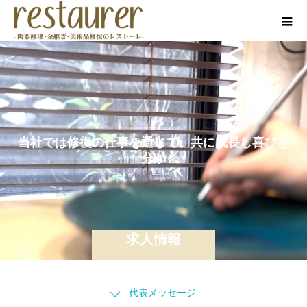
当
社
で
は
修
復
の
仕
事
を
通
じ
て
、
共
に
成
長
し
喜
び
を
分
か
ち
合
う
仲
間
を
求
求人情報
代表メッセージ