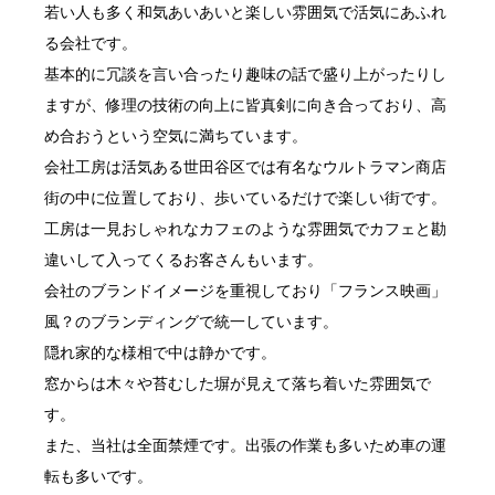
若い人も多く和気あいあいと楽しい雰囲気で活気にあふれ
る会社です。
基本的に冗談を言い合ったり趣味の話で盛り上がったりし
ますが、修理の技術の向上に皆真剣に向き合っており、高
め合おうという空気に満ちています。
会社工房は活気ある世田谷区では有名なウルトラマン商店
街の中に位置しており、歩いているだけで楽しい街です。
工房は一見おしゃれなカフェのような雰囲気でカフェと勘
違いして入ってくるお客さんもいます。
会社のブランドイメージを重視しており「フランス映画」
風？のブランディングで統一しています。
隠れ家的な様相で中は静かです。
窓からは木々や苔むした塀が見えて落ち着いた雰囲気で
す。
また、当社は全面禁煙です。出張の作業も多いため車の運
転も多いです。