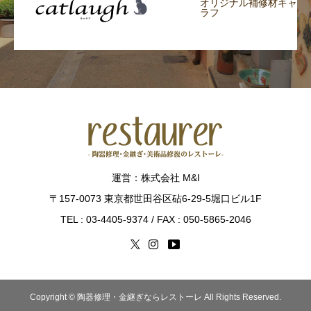
①あらかじめお客様の同意をいただいた場合。
オリジナル補修材キャ
ラフ
②上記「1.個人情報の利用目的」で公表している利用
目的の範囲内で業務を第三者に委託する場合。但し、
この場合、個人情報の安全管理が図られるよう業務委
託先に対して厳格な管理を要求し、必要かつ適切な監
督を行います。
③法令に基づき公的機関から開示の要請があった場
合。
運営：株式会社 M&I
3.個人情報の安全管理
〒157-0073 東京都世田谷区砧6-29-5堀口ビル1F
当社は、個人情報を保管並びに利用するに際し、個人
TEL : 03-4405-9374 / FAX : 050-5865-2046
情報の漏洩、滅失または毀損の防止その他の個人情報
の安全管理のために必要かつ適切な措置を講じます。
4.法令遵守
Copyright © 陶器修理・金継ぎならレストーレ All Rights Reserved.
当社は、当社が保有するお客様の個人情報を保護する