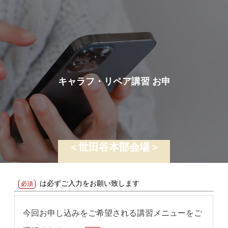
キ
ャ
ラ
フ
・
リ
ペ
ア
講
習
お
申
し
込
み
＜世田谷本部会場＞
は必ずご入力をお願い致します
必須
今回お申し込みをご希望される講習メニューをご