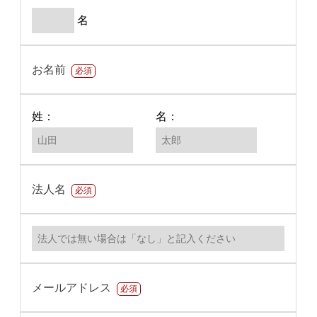
名
お名前
必須
姓：
名：
法人名
必須
メールアドレス
必須