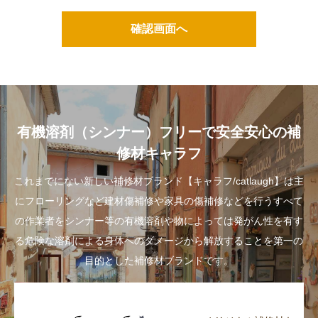
度お客様の同意を得た上で行います。
(1)当社が取り扱っている製品またはサービスのご提供
やご案内
(2)製品の受発注および配送・納入に関する業務
(3)製品の保守サービスおよびその他アフターサービス
(4)お客様からのご相談やお問合せ対応
有機溶剤（シンナー）フリーで安全安心の補
(5)製品やサービスの品質向上に関する検討のためのア
修材キャラフ
ンケート調査およびマーケティング活動
(6)お取引に関しての与信判断並びに与信後の管理
これまでにない新しい補修材ブランド【キャラフ/catlaugh】は主
にフローリングなど建材傷補修や家具の傷補修などを行うすべて
2.個人情報の取り扱い方針
の作業者をシンナー等の有機溶剤や物によっては発がん性を有す
(1)当社は個人情報を適切に管理し、以下の場合を除い
る危険な溶剤による身体へのダメージから解放することを第一の
て第三者へ提供することはございません。
目的とした補修材ブランドです。
但し、個人情報保護法に規定する例外事項に該当する
場合を除きます。