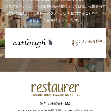
の作業者をシンナー等の有機溶剤や物によっては発がん性を有す
る危険な溶剤による身体へのダメージから解放することを第一の
目的とした補修材ブランドです。
オリジナル補修材キャ
ラフ
運営：株式会社 M&I
〒157-0073 東京都世田谷区砧6-29-5堀口ビル1F