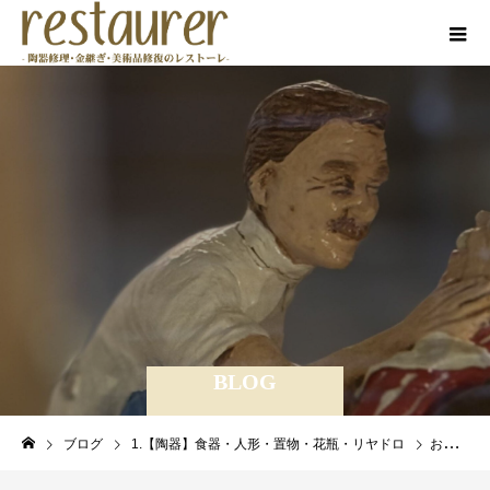
BLOG
ブログ
1.【陶器】食器・人形・置物・花瓶・リヤドロ
お皿の欠け（２枚） 金継ぎでお直し