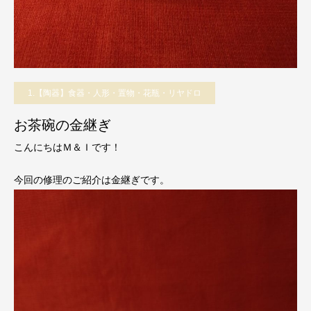
1.【陶器】食器・人形・置物・花瓶・リヤドロ
お茶碗の金継ぎ
こんにちはＭ＆Ｉです！
今回の修理のご紹介は金継ぎです。