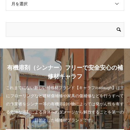
月を選択
有機溶剤（シンナー）フリーで安全安心の補
修材キャラフ
これまでにない新しい補修材ブランド【キャラフ/catlaugh】は主
にフローリングなど建材傷補修や家具の傷補修などを行うすべて
の作業者をシンナー等の有機溶剤や物によっては発がん性を有す
る危険な溶剤による身体へのダメージから解放することを第一の
目的とした補修材ブランドです。