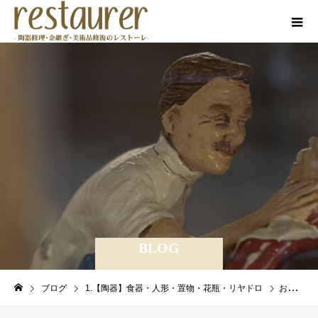
BLOG
ブログ
1.【陶器】食器・人形・置物・花瓶・リヤドロ
お茶碗の金継ぎ