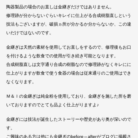
陶器製品の場合のお直しは金継ぎだけではありません。
修理跡が分からないぐらいキレイに仕上がる合成樹脂直しという
技法もございますが、破損ヵ所が分かるか分からないか、この違
いだけではないのです。
金継ぎは天然の素材を使用してお直しをするので、修理後もお口
を付けるような飲食での使用が引き続き可能となります。
合成樹脂直しは文字通り合成の樹脂なので修理跡がなくキレにに
仕上がりますが飲食で使う食器の場合は従来通りのご使用はでき
なくなります。
Ｍ＆Ｉの金継ぎは純金粉を使用しており、金継ぎを施した所を磨
いておりますのでとても品よく仕上がりますよ♪
金継ぎには技法が誕生したストーリーや歴史があり奥が深いので
す。
ご興味のある方は他にも金継ぎのbefore⇔afterがブログに掲載さ