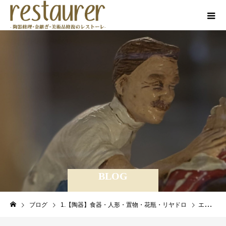
BLOG
ブログ
1.【陶器】食器・人形・置物・花瓶・リヤドロ
エリザベス女王の記念マグカップの修理 合成樹脂でお直し