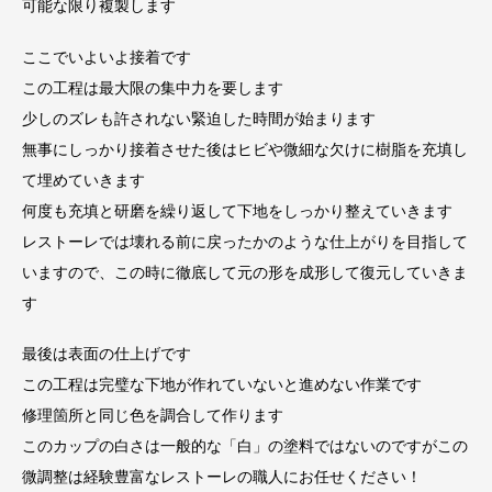
可能な限り複製します
ここでいよいよ接着です
この工程は最大限の集中力を要します
少しのズレも許されない緊迫した時間が始まります
無事にしっかり接着させた後はヒビや微細な欠けに樹脂を充填し
て埋めていきます
何度も充填と研磨を繰り返して下地をしっかり整えていきます
レストーレでは壊れる前に戻ったかのような仕上がりを目指して
いますので、この時に徹底して元の形を成形して復元していきま
す
最後は表面の仕上げです
この工程は完璧な下地が作れていないと進めない作業です
修理箇所と同じ色を調合して作ります
このカップの白さは一般的な「白」の塗料ではないのですがこの
微調整は経験豊富なレストーレの職人にお任せください！