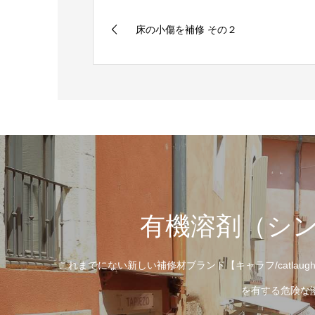
床の小傷を補修 その２
有機溶剤（シ
これまでにない新しい補修材ブランド【キャラフ/catl
を有する危険な