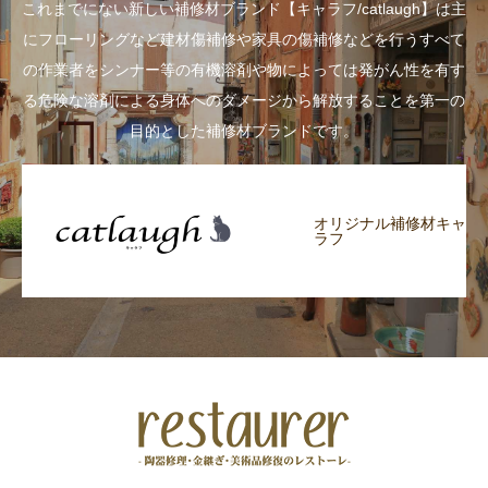
これまでにない新しい補修材ブランド【キャラフ/catlaugh】は主
にフローリングなど建材傷補修や家具の傷補修などを行うすべて
の作業者をシンナー等の有機溶剤や物によっては発がん性を有す
る危険な溶剤による身体へのダメージから解放することを第一の
目的とした補修材ブランドです。
オリジナル補修材キャ
ラフ