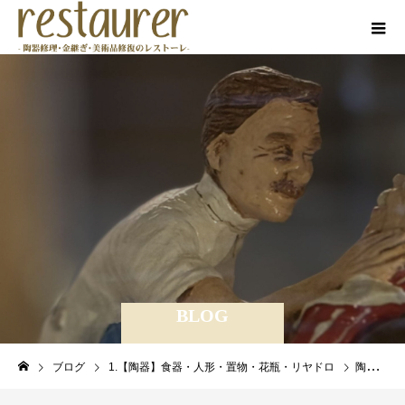
BLOG
ブログ
1.【陶器】食器・人形・置物・花瓶・リヤドロ
陶器製バレリーナ 合成樹脂でお直し！