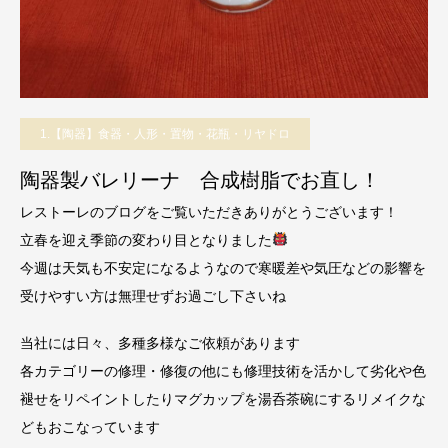
1.【陶器】食器・人形・置物・花瓶・リヤドロ
陶器製バレリーナ 合成樹脂でお直し！
レストーレのブログをご覧いただきありがとうございます！
立春を迎え季節の変わり目となりました
今週は天気も不安定になるようなので寒暖差や気圧などの影響を
受けやすい方は無理せずお過ごし下さいね
当社には日々、多種多様なご依頼があります
各カテゴリーの修理・修復の他にも修理技術を活かして劣化や色
褪せをリペイントしたりマグカップを湯呑茶碗にするリメイクな
どもおこなっています