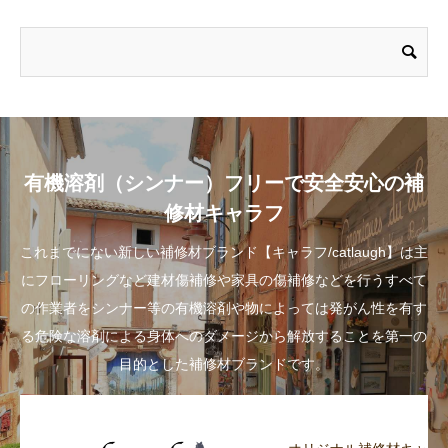
有機溶剤（シンナー）フリーで安全安心の補
修材キャラフ
これまでにない新しい補修材ブランド【キャラフ/catlaugh】は主
にフローリングなど建材傷補修や家具の傷補修などを行うすべて
の作業者をシンナー等の有機溶剤や物によっては発がん性を有す
る危険な溶剤による身体へのダメージから解放することを第一の
目的とした補修材ブランドです。