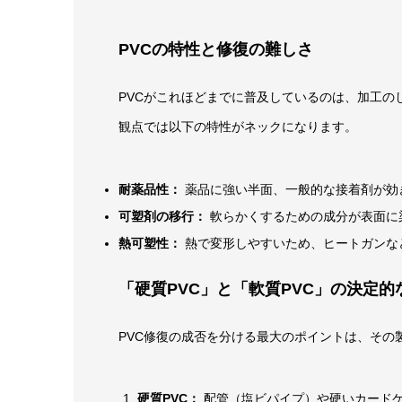
PVCの特性と修復の難しさ
PVCがこれほどまでに普及しているのは、加工の
観点では以下の特性がネックになります。
耐薬品性：
薬品に強い半面、一般的な接着剤が効
可塑剤の移行：
軟らかくするための成分が表面に
熱可塑性：
熱で変形しやすいため、ヒートガンな
「硬質PVC」と「軟質PVC」の決定的
PVC修復の成否を分ける最大のポイントは、その
硬質PVC：
配管（塩ビパイプ）や硬いカード